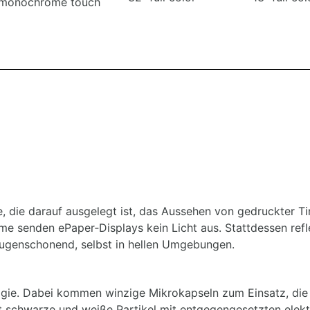
 monochrome touch
e, die darauf ausgelegt ist, das Aussehen von gedruckter Ti
e senden ePaper‑Displays kein Licht aus. Stattdessen refle
ugenschonend, selbst in hellen Umgebungen.
gie. Dabei kommen winzige Mikrokapseln zum Einsatz, die 
lt schwarze und weiße Partikel mit entgegengesetzten elekt