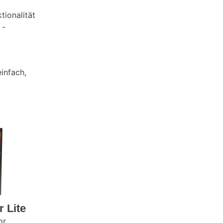
tionalität
 -
infach,
 Lite
or