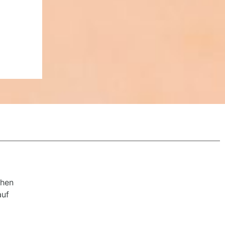
chen
auf