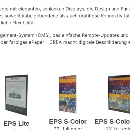
gie mit eleganten, schlanken Displays, die Design und Funk
t sowohl kabelgebundene als auch drahtlose Konnektivität
che Flexibilität.
anagement‑System (CMS), das einfache Remote‑Updates und
er farbiges ePaper – CREA macht digitale Beschilderung e
EPS S-Color
EPS S-Color
EPS Lite
32" full color
13" full col