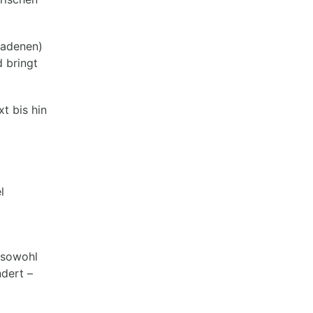
ladenen)
d bringt
t bis hin
l
 sowohl
ndert –