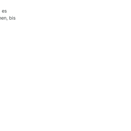
t es
en, bis